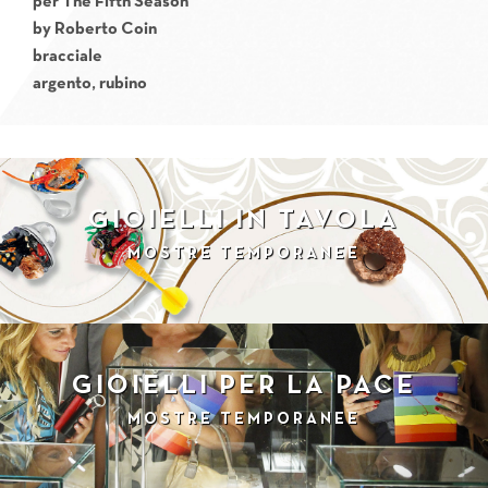
per
The Fifth Season
by Roberto Coin
bracciale
argento, rubino
GIOIELLI IN TAVOLA
MOSTRE TEMPORANEE
GIOIELLI PER LA PACE
MOSTRE TEMPORANEE