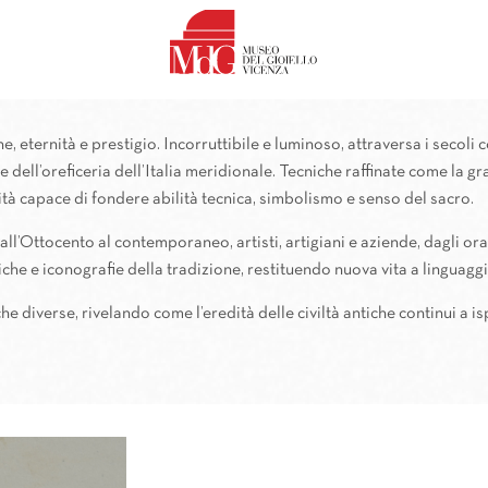
L’oro e il fascino dell’Antico
one, eternità e prestigio. Incorruttibile e luminoso, attraversa i secoli
 dell’oreficeria dell’Italia meridionale. Tecniche raffinate come la g
tà capace di fondere abilità tecnica, simbolismo e senso del sacro.
dall’Ottocento al contemporaneo, artisti, artigiani e aziende, dagli ora
che e iconografie della tradizione, restituendo nuova vita a linguaggi
diverse, rivelando come l’eredità delle civiltà antiche continui a isp