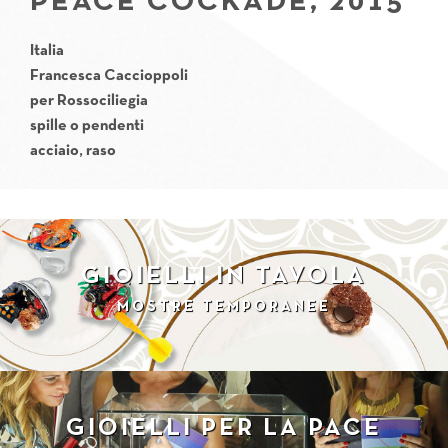
PEACE COCKADE, 2015
Italia
Francesca
Caccioppoli
per
Rossociliegia
spille o pendenti
acciaio, raso
GIOIELLI IN TAVOLA
MOSTRE TEMPORANEE
GIOIELLI PER LA PACE