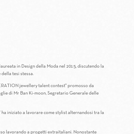
 è laureata in Design della Moda nel 2015, discutendo la
 della tesi stessa.
 JENERATION jewellery talent contest" promosso da
moglie di Mr Ban Ki-moon, Segretario Generale delle
ha iniziato a lavorare come stylist alternandosi tra la
sso lavorando a progetti extraitaliani. Nonostante