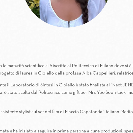
 la maturità scientifica si è iscritta al Politecnico di Milano dove si
 Progetto di laurea in Gioiello della prof.ssa Alba Cappellieri, relatrice
nte il Laboratorio di Sintesi in Gioiello è stato finalista al "Next
sa, è stato scelto dal Politecnico come gift per Mrs Yoo Soon-taek, 
istente stylist sul set del film di Maccio Capatonda ‘Italiano Medio’ 
ate e ha iniziato a seguire in prima persona alcune produzioni, spe