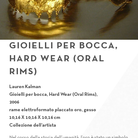
GIOIELLI PER BOCCA,
HARD WEAR (ORAL
RIMS)
Lauren Kalman
Gioielli per bocca, Hard Wear (Oral Rims),
2006
rame elettroformato placcato oro, gesso
10,16 X 10,16 X 10,16 cm
Collezione dell’artista
Nel corso della storia dell’umanità, l’oro è stato un simbolo