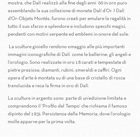
mostra, che Dalí realizzò alla fine degli anni ’60 in oro puro
assemblando la sua collezione di monete Dalí d’Or. I Dalí
d’Or-Objets Montés, furono creati per emulare la regalità in
tutto il suo sfarzo e splendore e includono specchi magici,
pendenti con motivi serpente ed emblemi in onore del sole.
La sculture gioiello rendono omaggio alle più importanti
immagini iconografiche di Dalí
come le ballerine, gli angeli e
l’orologio. Sono realizzate in oro 18 carati e tempestate di
pietre preziose, diamanti, rubini, smeraldi e zaffiri. Ogni
opera d'arte è montata su di una base di cristallo di rocca
translucida e reca la firma in oro di Dalí.
La sculture in argento sono
parte di un’edizione limitata e
comprendono il 'Profilo del Tempo’ che richiama il famoso
dipinto del 1931 Persistenza della Memoria, dove l’orologio
molle apparve per la prima volta.