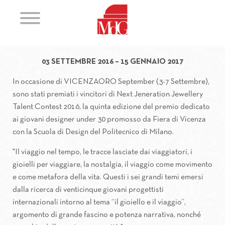
Il Gioiello e il Viaggio
Il Gioiello e il Viaggio
Il Gioiello e il Viaggio
Il Gioiello e il Viaggio
Il Gioiello e il Viaggio
Il Gioiello e il Viaggio
Il Gioiello e il Viaggio
Il Gioiello e il Viagg
03 SETTEMBRE 2016 – 15 GENNAIO 2017
In occasione di VICENZAORO September (3-7 Settembre),
sono stati premiati i vincitori di Next Jeneration Jewellery
Talent Contest 2016, la quinta edizione del premio dedicato
ai giovani designer under 30 promosso da Fiera di Vicenza
con la Scuola di Design del Politecnico di Milano.
"Il viaggio nel tempo, le tracce lasciate dai viaggiatori, i
gioielli per viaggiare, la nostalgia, il viaggio come movimento
e come metafora della vita. Questi i sei grandi temi emersi
dalla ricerca di venticinque giovani progettisti
internazionali intorno al tema “il gioiello e il viaggio”,
argomento di grande fascino e potenza narrativa, nonché