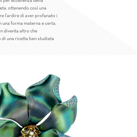
i per eccellenza della
 creta, ottenendo così una
e l’ardire di aver profanato i
 in una forma materna e certa,
on diventa altro che
o di una ricetta ben studiata