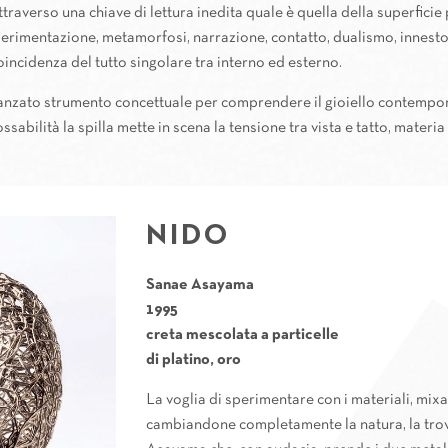
ttraverso una chiave di lettura inedita quale è quella della superficie
perimentazione, metamorfosi, narrazione, contatto, dualismo, innesto.
incidenza del tutto singolare tra interno ed esterno.
anzato strumento concettuale per comprendere il gioiello contemporan
dossabilità la spilla mette in scena la tensione tra vista e tatto, mate
NIDO
Sanae Asayama
1995
creta mescolata a particelle
di platino, oro
La voglia di sperimentare con i materiali, mix
cambiandone completamente la natura, la trov