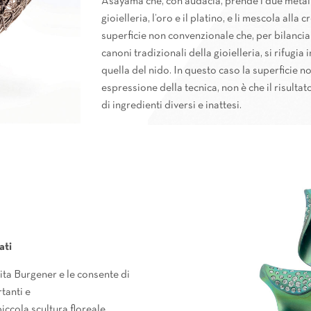
Asayama che, con audacia, prende i due metall
gioielleria, l’oro e il platino, e li mescola alla
superficie non convenzionale che, per bilanciar
canoni tradizionali della gioielleria, si rifugia
quella del nido. In questo caso la superficie n
espressione della tecnica, non è che il risultat
di ingredienti diversi e inattesi.
ati
ita Burgener e le consente di
tanti e
iccola scultura floreale.