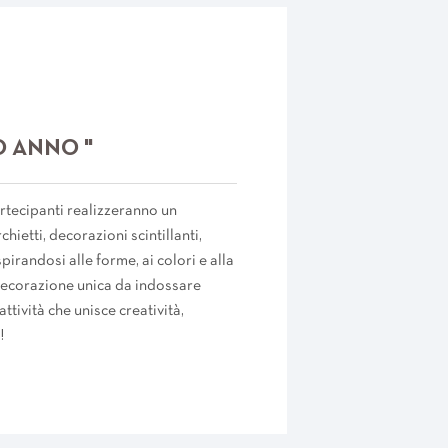
O ANNO "
artecipanti realizzeranno un
hietti, decorazioni scintillanti,
Ispirandosi alle forme, ai colori e alla
 decorazione unica da indossare
tività che unisce creatività,
!