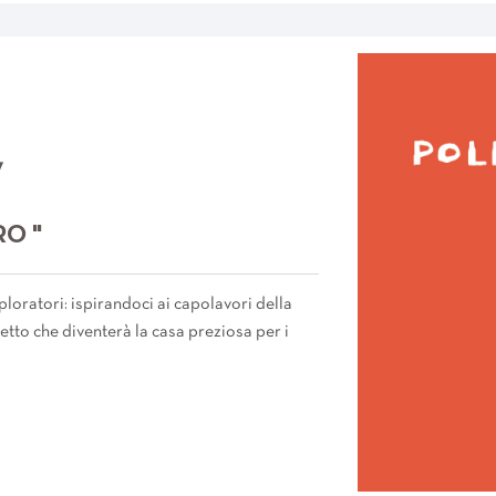
7
RO "
ploratori: ispirandoci ai capolavori della
tto che diventerà la casa preziosa per i