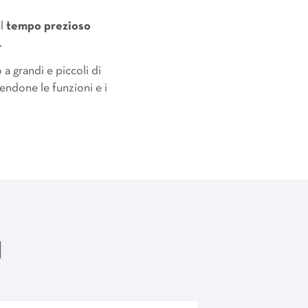
el
tempo prezioso
.
 grandi e piccoli di
endone le funzioni e i
I