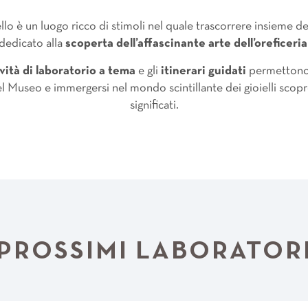
llo è un luogo ricco di stimoli nel quale trascorrere insieme d
dedicato alla
scoperta dell’affascinante arte dell’oreficeria
ività di laboratorio a tema
e gli
itinerari guidati
permettono a
el Museo e immergersi nel mondo scintillante dei gioielli scopr
significati.
PROSSIMI LABORATOR